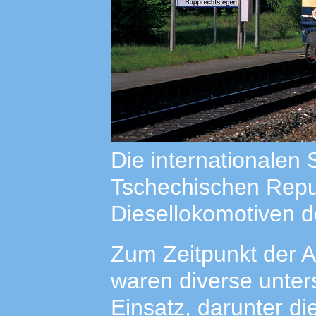
Die internationalen 
Tschechischen Repub
Diesellokomotiven d
Zum Zeitpunkt der 
waren diverse unte
Einsatz, darunter die