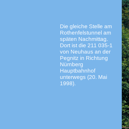
Die gleiche Stelle am
Rothenfelstunnel am
späten Nachmittag.
Dort ist die 211 035-1
von Neuhaus an der
Pegnitz in Richtung
Nürnberg
Hauptbahnhof
unterwegs (20. Mai
1998).