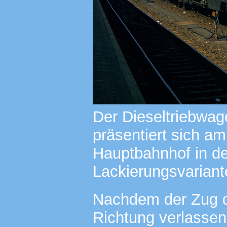
Der Dieseltriebwag
präsentiert sich a
Hauptbahnhof in d
Lackierungsvariant
Nachdem der Zug di
Richtung verlassen