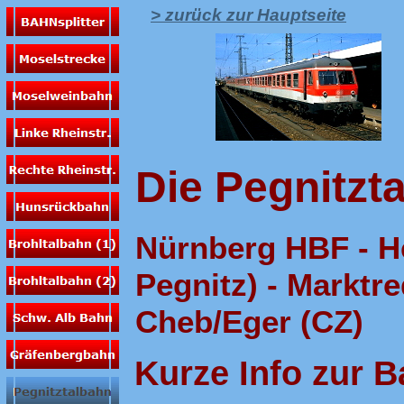
> zurück zur Hauptseite
Die Pegnitzt
Nürnberg HBF - He
Pegnitz) - Marktre
Cheb/Eger (CZ)
Kurze Info zur 