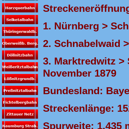
Streckeneröffnung 
1. Nürnberg > Sch
2. Schnabelwaid 
3. Marktredwitz >
November 1879
Bundesland: Baye
Streckenlänge: 15
Spurweite: 1.435